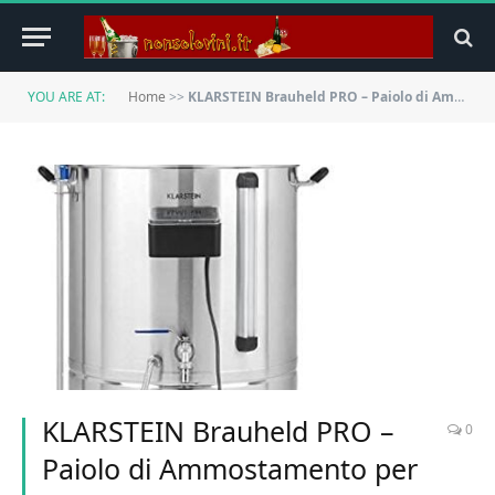
YOU ARE AT:
Home
>>
KLARSTEIN Brauheld PRO – Paiolo di Ammostamento per Birra, 100-3300 W, MemoryBrew: 11 Passaggi Programmabili, Timer, 30-100 °C, Anti-Burn-Circulation, Acciaio Inox, Volume: 70 L
KLARSTEIN Brauheld PRO –
0
Paiolo di Ammostamento per