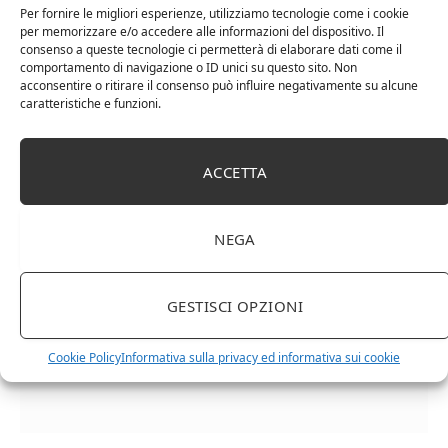
Per fornire le migliori esperienze, utilizziamo tecnologie come i cookie
per memorizzare e/o accedere alle informazioni del dispositivo. Il
consenso a queste tecnologie ci permetterà di elaborare dati come il
comportamento di navigazione o ID unici su questo sito. Non
acconsentire o ritirare il consenso può influire negativamente su alcune
caratteristiche e funzioni.
Cipriani Arrigo, Vino Rosso Veneto IGT 2015,
ACCETTA
Bottiglia Numerata, Produzione Limitata, 750 Ml
NEGA
GESTISCI OPZIONI
Cookie Policy
Informativa sulla privacy ed informativa sui cookie