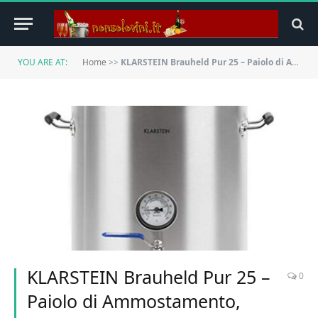
YOU ARE AT:
Home
>>
KLARSTEIN Brauheld Pur 25 – Paiolo di Ammostamento, Acciaio Inox 304, 25 L, Termometro Integrato, Spessore Parete 0,7 mm, Base da 3 mm per Piani Cottura a Induzione, Rubinetto 1/2″, Argento
KLARSTEIN Brauheld Pur 25 –
0
Paiolo di Ammostamento,