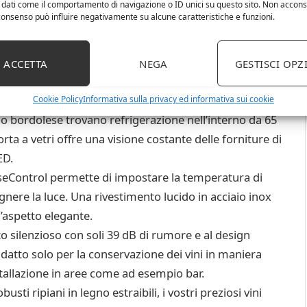
 dati come il comportamento di navigazione o ID unici su questo sito. Non accons
l consenso può influire negativamente su alcune caratteristiche e funzioni.
igo per vini Klarstein Vinamour 19 è un frigo
ACCETTA
NEGA
GESTISCI OPZ
 di vino a casa o un tocco brillante nei bar o nelle
Cookie Policy
Informativa sulla privacy ed informativa sui cookie
o bordolese trovano refrigerazione nell’interno da 65
orta a vetri offre una visione costante delle forniture di
ED.
ontrol permette di impostare la temperatura di
nere la luce. Una rivestimento lucido in acciaio inox
’aspetto elegante.
ilenzioso con soli 39 dB di rumore e al design
adatto solo per la conservazione dei vini in maniera
stallazione in aree come ad esempio bar.
 ripiani in legno estraibili, i vostri preziosi vini