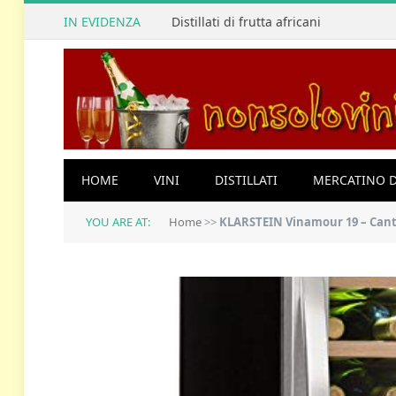
IN EVIDENZA
Distillati di frutta africani
HOME
VINI
DISTILLATI
MERCATINO D
YOU ARE AT:
Home
>>
KLARSTEIN Vinamour 19 – Cantinetta Vin