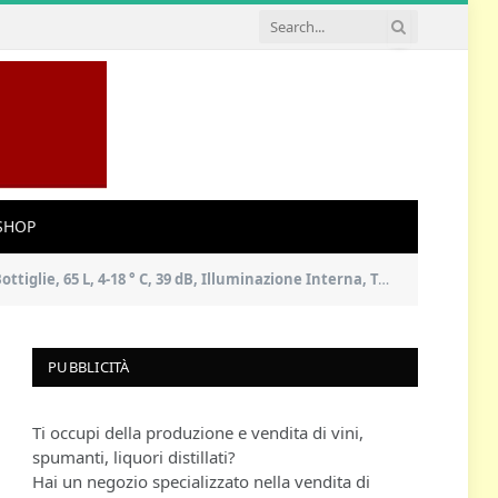
SHOP
39 dB, Illuminazione Interna, Touch, Telaio in Acciaio Inox, Nero
PUBBLICITÀ
Ti occupi della produzione e vendita di vini,
spumanti, liquori distillati?
Hai un negozio specializzato nella vendita di