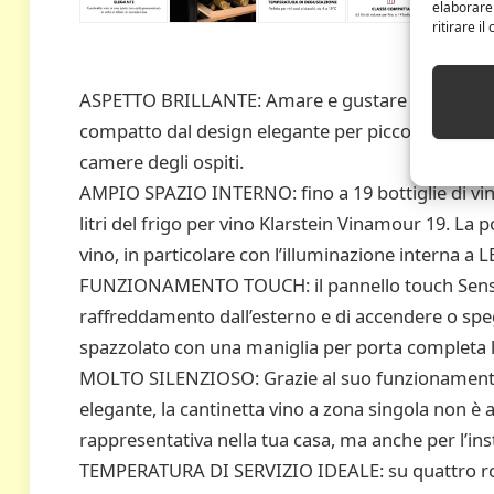
elaborare
ritirare i
ASPETTO BRILLANTE: Amare e gustare il vino: Il fr
compatto dal design elegante per piccole forniture
camere degli ospiti.
AMPIO SPAZIO INTERNO: fino a 19 bottiglie di vin
litri del frigo per vino Klarstein Vinamour 19. La p
vino, in particolare con l’illuminazione interna a L
FUNZIONAMENTO TOUCH: il pannello touch SenseC
raffreddamento dall’esterno e di accendere o speg
spazzolato con una maniglia per porta completa l
MOLTO SILENZIOSO: Grazie al suo funzionamento s
elegante, la cantinetta vino a zona singola non è 
rappresentativa nella tua casa, ma anche per l’in
TEMPERATURA DI SERVIZIO IDEALE: su quattro robusti