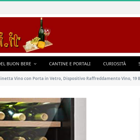
EL BUON BERE
CANTINE E PORTALI
CURIOSITÀ
o con Porta in Vetro, Dispositivo Raffreddamento Vino, 19 Bottiglie, 65 L, 4-18 ° C, 