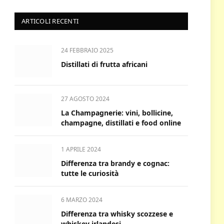
ARTICOLI RECENTI
24 FEBBRAIO 2025
Distillati di frutta africani
27 AGOSTO 2024
La Champagnerie: vini, bollicine,
champagne, distillati e food online
1 APRILE 2024
Differenza tra brandy e cognac:
tutte le curiosità
6 MARZO 2024
Differenza tra whisky scozzese e
whiskey irlandesi