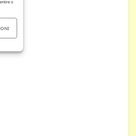
entire o
IONI