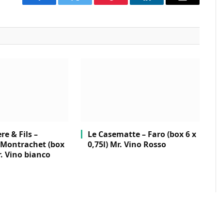
Facebook
Twitter
Pinterest
LinkedIn
Email
e & Fils –
Le Casematte – Faro (box 6 x
Montrachet (box
0,75l) Mr. Vino Rosso
r. Vino bianco