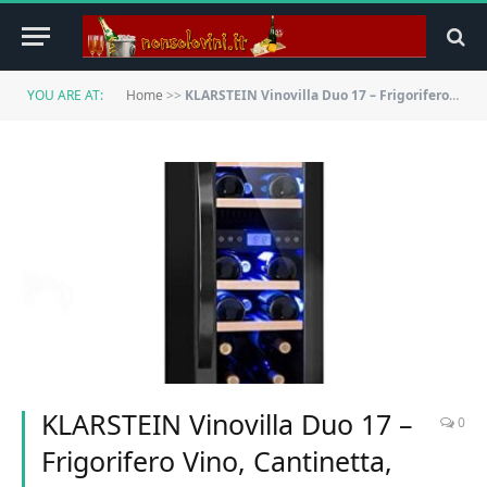
YOU ARE AT:
Home
>>
KLARSTEIN Vinovilla Duo 17 – Frigorifero Vino, Cantinetta, Volume: 53 L, 4 Ripiani in Legno, Touch Control, Illuminazione Interna LED, 3 Colori Selezionabili, Due Zone Raffreddamento, Nero
KLARSTEIN Vinovilla Duo 17 –
0
Frigorifero Vino, Cantinetta,