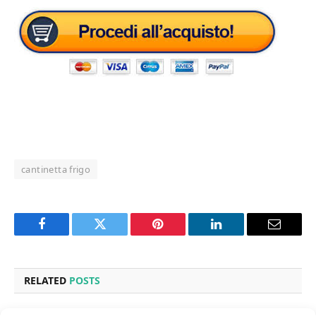
cantinetta frigo
Facebook
Twitter
Pinterest
LinkedIn
Email
RELATED
POSTS