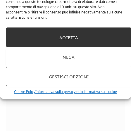
consenso a queste tecnologie ci permetterà di elaborare dati come il
comportamento di navigazione o ID unici su questo sito. Non
acconsentire o ritirare il consenso può influire negativamente su alcune
caratteristiche e funzioni.
puglia
ACCETTA
NEGA
Facebook
Twitter
Pinterest
LinkedIn
Email
GESTISCI OPZIONI
RELATED
POSTS
Cookie Policy
Informativa sulla privacy ed informativa sui cookie