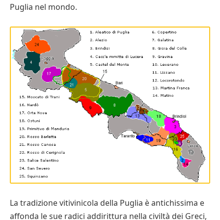
Puglia nel mondo.
La tradizione vitivinicola della Puglia è antichissima e
affonda le sue radici addirittura nella civiltà dei Greci,