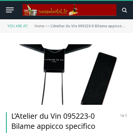
YOU ARE AT:
Home
>>
L’Atelier du Vin 095223-0 Bilame appicco specifico cavatappi, Acciaio, L 21 cm x l 14 cm x h 0,5 cm
L’Atelier du Vin 095223-0
0
Bilame appicco specifico