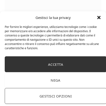
Gestisci la tua privacy
Per fornire le migliori esperienze, utilizziamo tecnologie come i cookie
per memorizzare e/o accedere alle informazioni del dispositivo. Il
consenso a queste tecnologie ci permetterà di elaborare dati come il
comportamento di navigazione o ID unici su questo sito. Non
acconsentire o ritirare il consenso può influire negativamente su alcune
caratteristiche e funzioni.
Chanson Pere & Fils – Chassagne Montrachet
(box 3 x 0,75l) Mr. Vino bianco
ACCETTA
NEGA
GESTISCI OPZIONI