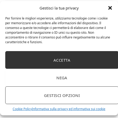
Gestisci la tua privacy
Per fornire le migliori esperienze, utilizziamo tecnologie come i cookie
per memorizzare e/o accedere alle informazioni del dispositivo. Il
consenso a queste tecnologie ci permetterà di elaborare dati come il
Chanson Pere & Fils – Chassagne Montrachet
comportamento di navigazione o ID unici su questo sito. Non
acconsentire o ritirare il consenso può influire negativamente su alcune
(box 3 x 0,75l) Mr. Vino bianco
caratteristiche e funzioni.
ACCETTA
NEGA
GESTISCI OPZIONI
Cookie Policy
Informativa sulla privacy ed informativa sui cookie
Le Casematte – Faro (box 6 x 0,75l) Mr. Vino Rosso