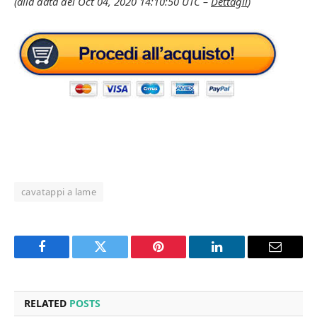
(alla data del Oct 04, 2020 14:10:50 UTC –
Dettagli
)
cavatappi a lame
Facebook
Twitter
Pinterest
LinkedIn
Email
RELATED
POSTS