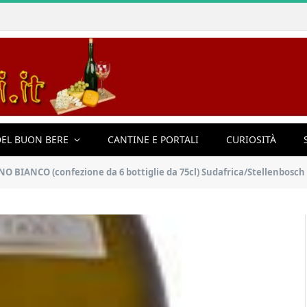
EL BUON BERE
CANTINE E PORTALI
CURIOSITÀ
O BIANCO (confezione da 6 bottiglie da 75cl) Sudafrica/Stellenbosch