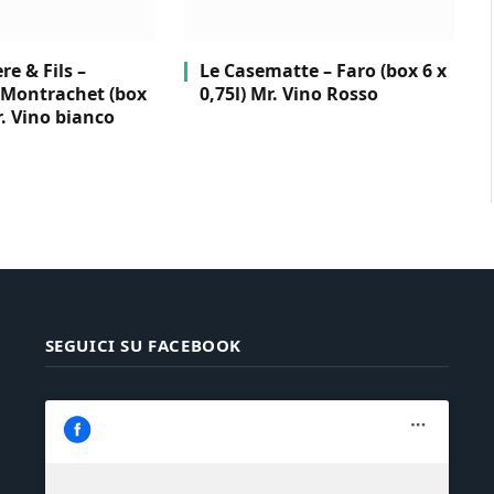
e & Fils –
Le Casematte – Faro (box 6 x
Montrachet (box
0,75l) Mr. Vino Rosso
r. Vino bianco
SEGUICI SU FACEBOOK