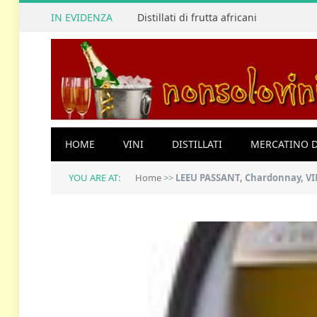
IN EVIDENZA
Distillati di frutta africani
HOME
VINI
DISTILLATI
MERCATINO D
YOU ARE AT:
Home
>>
LEEU PASSANT, Chardonnay, VIN