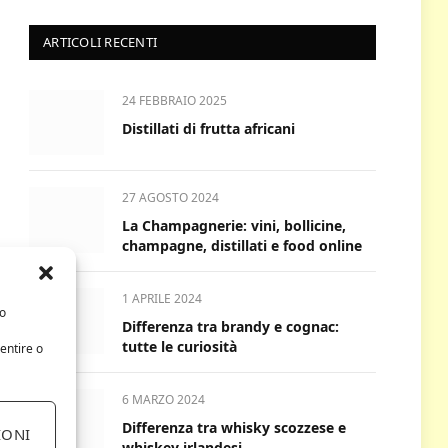
ARTICOLI RECENTI
24 FEBBRAIO 2025
Distillati di frutta africani
27 AGOSTO 2024
La Champagnerie: vini, bollicine,
champagne, distillati e food online
1 APRILE 2024
/o
Differenza tra brandy e cognac:
tutte le curiosità
entire o
6 MARZO 2024
Differenza tra whisky scozzese e
IONI
whiskey irlandesi