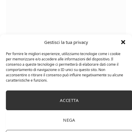
Gestisci la tua privacy
Per fornire le migliori esperienze, utilizziamo tecnologie come i cookie
Le Casematte – Faro (box 6 x 0,75l) Mr. Vino Rosso
per memorizzare e/o accedere alle informazioni del dispositivo. Il
consenso a queste tecnologie ci permetterà di elaborare dati come il
comportamento di navigazione o ID unici su questo sito. Non
acconsentire o ritirare il consenso può influire negativamente su alcune
caratteristiche e funzioni.
PUBBLICITÀ
ACCETTA
Ti occupi della produzione e vendita di vini, spumanti,
liquori distillati?
NEGA
Hai un negozio specializzato nella vendita di questi