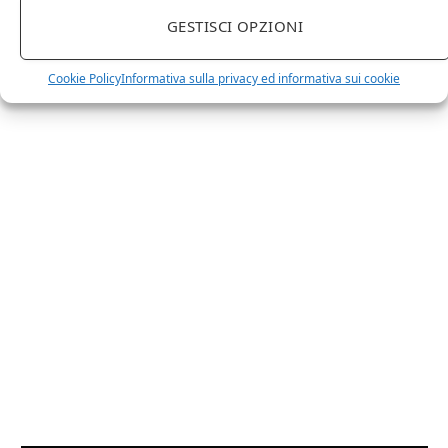
prodotti o prodotti per enologia, distillazione, birra?
Non hai un sito web o vuoi un restyling del tuo sito
GESTISCI OPZIONI
esistente?
Sei interessato a comparire in queste pagine?
Contattaci
,
Cookie Policy
Informativa sulla privacy ed informativa sui cookie
sarai ricontattato al più presto.