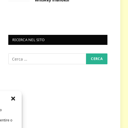
RICERCA NEL SITO
/o
entire o