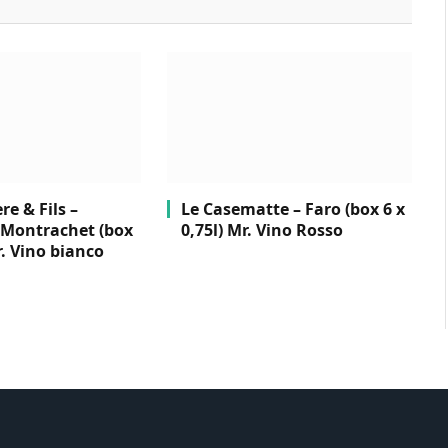
e & Fils –
Le Casematte – Faro (box 6 x
Montrachet (box
0,75l) Mr. Vino Rosso
r. Vino bianco