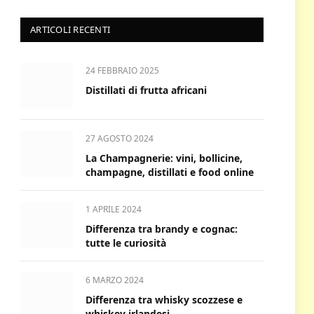
ARTICOLI RECENTI
24 FEBBRAIO 2025
Distillati di frutta africani
27 AGOSTO 2024
La Champagnerie: vini, bollicine,
champagne, distillati e food online
1 APRILE 2024
Differenza tra brandy e cognac:
tutte le curiosità
6 MARZO 2024
Differenza tra whisky scozzese e
whiskey irlandesi