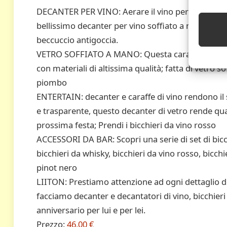
DECANTER PER VINO: Aerare il vino permette al ver
bellissimo decanter per vino soffiato a mano è per
beccuccio antigoccia.
VETRO SOFFIATO A MANO: Questa caraffa di vetro 
con materiali di altissima qualità; fatta di vetro 
piombo
ENTERTAIN: decanter e caraffe di vino rendono il 
e trasparente, questo decanter di vetro rende quals
prossima festa; Prendi i bicchieri da vino rosso
ACCESSORI DA BAR: Scopri una serie di set di bicchi
bicchieri da whisky, bicchieri da vino rosso, bicchi
pinot nero
LIITON: Prestiamo attenzione ad ogni dettaglio del
facciamo decanter e decantatori di vino, bicchieri 
anniversario per lui e per lei.
Prezzo:
46,00 €