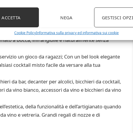
o sapore del vino di aprirsi e respirare; Questo
fetto per fare regali o per intrattenere; Dispone di un
ACCETTA
NEGA
GESTISCI OPZ
è realizzata a mano dagli esperti vetrai di LIITON
Cookie Policy
Informativa sulla privacy ed informativa sui cookie
soffiato a bocca, infrangibile e naturalmente senza
servizio un gioco da ragazzi; Con un bel look elegante
iasi cocktail misto facile da versare alla tua
eri da bar, decanter per alcolici, bicchieri da cocktail,
eri da vino bianco, accessori da vino e bicchieri da vino
l’estetica, della funzionalità e dell’artigianato quando
da vino e vetreria. Grandi regali di nozze e di