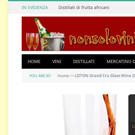
IN EVIDENZA
Distillati di frutta africani
HOME
VINI
DISTILLATI
MERCATINO D
YOU ARE AT:
Home
>>
LIITON Grand Cru Glass Wine De