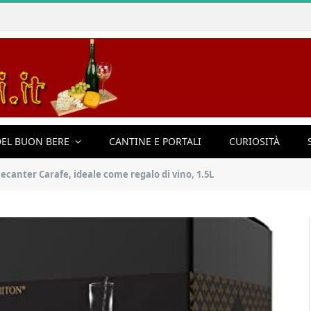
EL BUON BERE
CANTINE E PORTALI
CURIOSITÀ
canter Carafe, ideale come regalo di vino, 1.5L