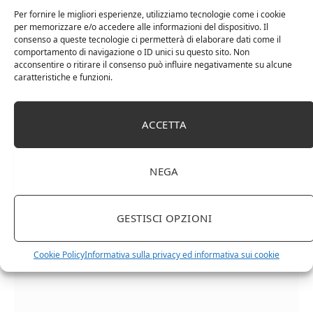
Per fornire le migliori esperienze, utilizziamo tecnologie come i cookie
per memorizzare e/o accedere alle informazioni del dispositivo. Il
consenso a queste tecnologie ci permetterà di elaborare dati come il
comportamento di navigazione o ID unici su questo sito. Non
acconsentire o ritirare il consenso può influire negativamente su alcune
caratteristiche e funzioni.
Cipriani Arrigo, Vino Rosso Veneto IGT 2015,
ACCETTA
Bottiglia Numerata, Produzione Limitata, 750 Ml
NEGA
GESTISCI OPZIONI
Cookie Policy
Informativa sulla privacy ed informativa sui cookie