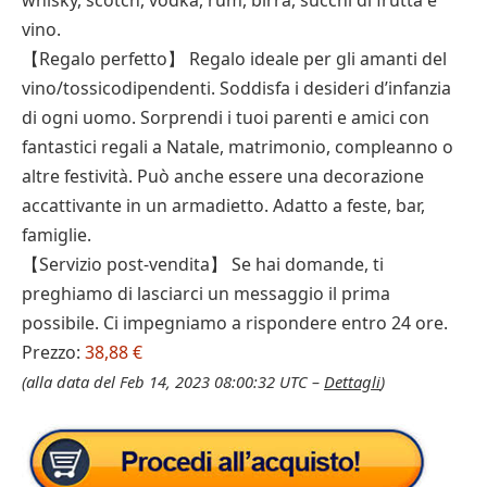
whisky, scotch, vodka, rum, birra, succhi di frutta e
vino.
【Regalo perfetto】 Regalo ideale per gli amanti del
vino/tossicodipendenti. Soddisfa i desideri d’infanzia
di ogni uomo. Sorprendi i tuoi parenti e amici con
fantastici regali a Natale, matrimonio, compleanno o
altre festività. Può anche essere una decorazione
accattivante in un armadietto. Adatto a feste, bar,
famiglie.
【Servizio post-vendita】 Se hai domande, ti
preghiamo di lasciarci un messaggio il prima
possibile. Ci impegniamo a rispondere entro 24 ore.
Prezzo:
38,88 €
(alla data del Feb 14, 2023 08:00:32 UTC –
Dettagli
)