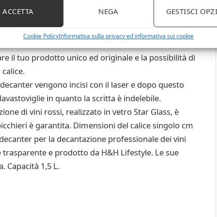
ACCETTA
NEGA
GESTISCI OPZ
Cookie Policy
Informativa sulla privacy ed informativa sui cookie
 il decanter con uno o due nomi ed una data a tua
re il tuo prodotto unico ed originale e la possibilità di
 calice.
 decanter vengono incisi con il laser e dopo questo
avastoviglie in quanto la scritta è indelebile.
ne di vini rossi, realizzato in vetro Star Glass, è
icchieri è garantita. Dimensioni del calice singolo cm
Il decanter per la decantazione professionale dei vini
o e trasparente e prodotto da H&H Lifestyle. Le sue
. Capacità 1,5 L.