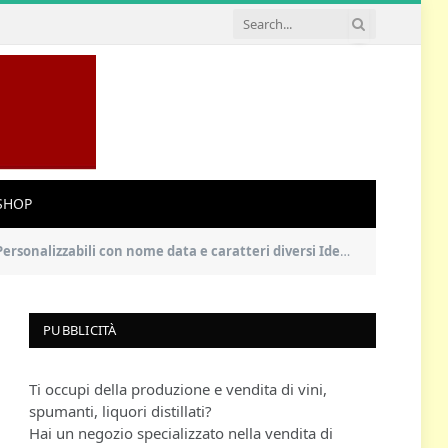
SHOP
ata e caratteri diversi Idea regalo (Set Decanter + 2 calici Rosso)
PUBBLICITÀ
Ti occupi della produzione e vendita di vini,
spumanti, liquori distillati?
Hai un negozio specializzato nella vendita di