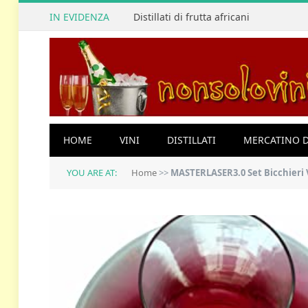
IN EVIDENZA
Distillati di frutta africani
HOME
VINI
DISTILLATI
MERCATINO D
YOU ARE AT:
Home
>>
MASTERLASER3.0 Set Bicchieri Vino e Dec