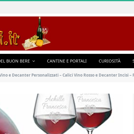
EL BUON BERE
CANTINE E PORTALI
CURIOSITÀ
anter Personalizzati – Calici Vino Rosso e Decanter Incisi – Personalizzabili con nome d