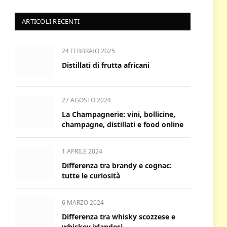
ARTICOLI RECENTI
24 FEBBRAIO 2025
Distillati di frutta africani
27 AGOSTO 2024
La Champagnerie: vini, bollicine,
champagne, distillati e food online
1 APRILE 2024
Differenza tra brandy e cognac:
tutte le curiosità
6 MARZO 2024
Differenza tra whisky scozzese e
whiskey irlandesi