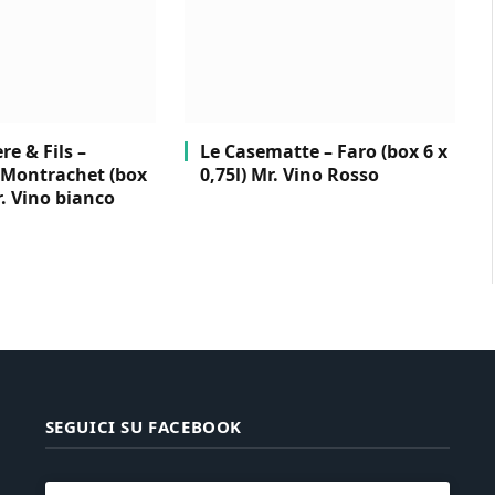
e & Fils –
Le Casematte – Faro (box 6 x
Montrachet (box
0,75l) Mr. Vino Rosso
r. Vino bianco
SEGUICI SU FACEBOOK