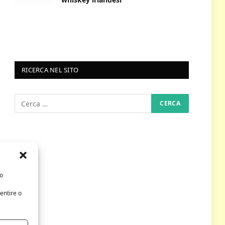
RICERCA NEL SITO
/o
entire o