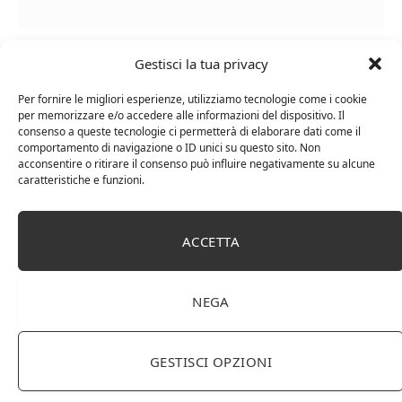
Le Casematte – Faro (box 6 x 0,75l) Mr. Vino Rosso
Gestisci la tua privacy
Per fornire le migliori esperienze, utilizziamo tecnologie come i cookie
per memorizzare e/o accedere alle informazioni del dispositivo. Il
consenso a queste tecnologie ci permetterà di elaborare dati come il
comportamento di navigazione o ID unici su questo sito. Non
PUBBLICITÀ
acconsentire o ritirare il consenso può influire negativamente su alcune
caratteristiche e funzioni.
Ti occupi della produzione e vendita di vini, spumanti,
liquori distillati?
ACCETTA
Hai un negozio specializzato nella vendita di questi
prodotti o prodotti per enologia, distillazione, birra?
Non hai un sito web o vuoi un restyling del tuo sito
NEGA
esistente?
Sei interessato a comparire in queste pagine?
Contattaci
,
sarai ricontattato al più presto.
GESTISCI OPZIONI