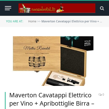
YOU ARE AT:
Home
>>
Maverton Cavatappi Elettrico per Vino + Apribottiglie Birra – Set da 6 Pezzi – Personalizzazione con Stampa – Scatola in Legno di Bambù – dimensioni 27x22x7 cm – per Lui – Grappolo
Maverton Cavatappi Elettrico
0
per Vino + Apribottiglie Birra –