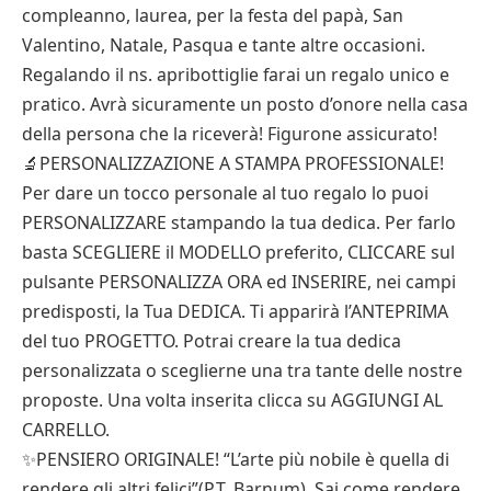
compleanno, laurea, per la festa del papà, San
Valentino, Natale, Pasqua e tante altre occasioni.
Regalando il ns. apribottiglie farai un regalo unico e
pratico. Avrà sicuramente un posto d’onore nella casa
della persona che la riceverà! Figurone assicurato!
🔬PERSONALIZZAZIONE A STAMPA PROFESSIONALE!
Per dare un tocco personale al tuo regalo lo puoi
PERSONALIZZARE stampando la tua dedica. Per farlo
basta SCEGLIERE il MODELLO preferito, CLICCARE sul
pulsante PERSONALIZZA ORA ed INSERIRE, nei campi
predisposti, la Tua DEDICA. Ti apparirà l’ANTEPRIMA
del tuo PROGETTO. Potrai creare la tua dedica
personalizzata o sceglierne una tra tante delle nostre
proposte. Una volta inserita clicca su AGGIUNGI AL
CARRELLO.
✨PENSIERO ORIGINALE! “L’arte più nobile è quella di
rendere gli altri felici”(P.T. Barnum). Sai come rendere