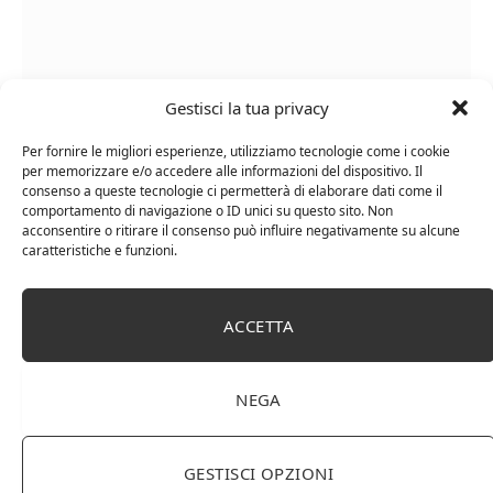
Gestisci la tua privacy
Le Casematte – Faro (box 6 x 0,75l) Mr. Vino Rosso
Per fornire le migliori esperienze, utilizziamo tecnologie come i cookie
per memorizzare e/o accedere alle informazioni del dispositivo. Il
consenso a queste tecnologie ci permetterà di elaborare dati come il
comportamento di navigazione o ID unici su questo sito. Non
acconsentire o ritirare il consenso può influire negativamente su alcune
caratteristiche e funzioni.
PUBBLICITÀ
Ti occupi della produzione e vendita di vini, spumanti,
ACCETTA
liquori distillati?
Hai un negozio specializzato nella vendita di questi
prodotti o prodotti per enologia, distillazione, birra?
NEGA
Non hai un sito web o vuoi un restyling del tuo sito
esistente?
Sei interessato a comparire in queste pagine?
Contattaci
,
GESTISCI OPZIONI