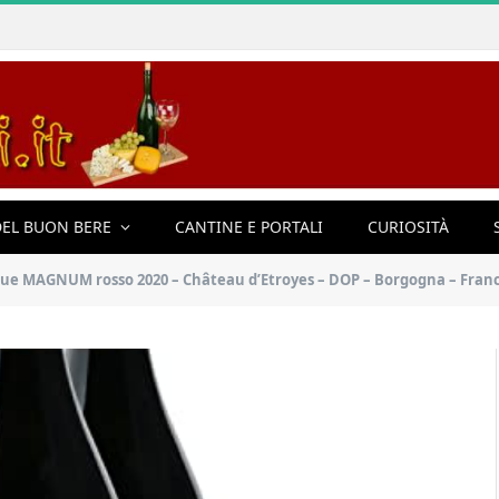
EL BUON BERE
CANTINE E PORTALI
CURIOSITÀ
que MAGNUM rosso 2020 – Château d’Etroyes – DOP – Borgogna – Francia