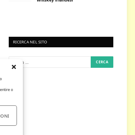
RICERCA NEL SITO
/o
entire o
IONI