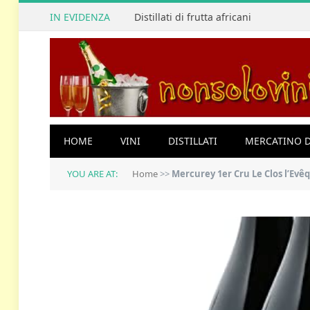
IN EVIDENZA
Distillati di frutta africani
HOME
VINI
DISTILLATI
MERCATINO D
YOU ARE AT:
Home
>>
Mercurey 1er Cru Le Clos l’Evê