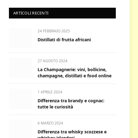
ARTICOLI RECENTI
24 FEBBRAIO 2025
Distillati di frutta africani
27 AGOSTO 2024
La Champagnerie: vini, bollicine,
champagne, distillati e food online
1 APRILE 2024
Differenza tra brandy e cognac:
tutte le curiosità
6 MARZO 2024
Differenza tra whisky scozzese e
whiskey irlandesi