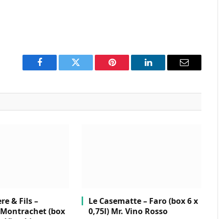
Facebook
Twitter
Pinterest
LinkedIn
Email
e & Fils –
Le Casematte – Faro (box 6 x
Montrachet (box
0,75l) Mr. Vino Rosso