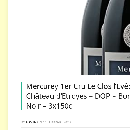
Mercurey 1er Cru Le Clos l’E
Château d’Etroyes – DOP – Borg
Noir – 3x150cl
BY
ADMIN
ON
16 FEBBRAIO 2023