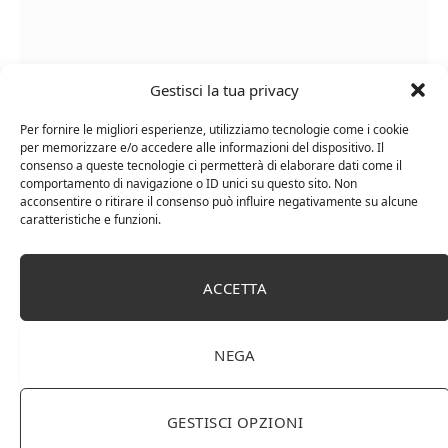
Gestisci la tua privacy
Le Casematte – Faro (box 6 x 0,75l) Mr. Vino Rosso
Per fornire le migliori esperienze, utilizziamo tecnologie come i cookie
per memorizzare e/o accedere alle informazioni del dispositivo. Il
consenso a queste tecnologie ci permetterà di elaborare dati come il
comportamento di navigazione o ID unici su questo sito. Non
acconsentire o ritirare il consenso può influire negativamente su alcune
caratteristiche e funzioni.
PUBBLICITÀ
Ti occupi della produzione e vendita di vini, spumanti,
ACCETTA
liquori distillati?
Hai un negozio specializzato nella vendita di questi
prodotti o prodotti per enologia, distillazione, birra?
NEGA
Non hai un sito web o vuoi un restyling del tuo sito
esistente?
Sei interessato a comparire in queste pagine?
Contattaci
,
GESTISCI OPZIONI
sarai ricontattato al più presto.