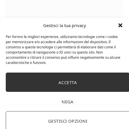
Gestisci la tua privacy
Per fornire le migliori esperienze, utilizziamo tecnologie come i cookie
per memorizzare e/o accedere alle informazioni del dispositivo. Il
consenso a queste tecnologie ci permetterà di elaborare dati come il
comportamento di navigazione o ID unici su questo sito. Non
acconsentire o ritirare il consenso può influire negativamente su alcune
caratteristiche e funzioni.
Chanson Pere & Fils – Chassagne Montrachet
(box 3 x 0,75l) Mr. Vino bianco
ACCETTA
NEGA
GESTISCI OPZIONI