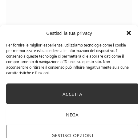
Gestisci la tua privacy
Le Casematte – Faro (box 6 x 0,75l) Mr. Vino Rosso
Per fornire le migliori esperienze, utilizziamo tecnologie come i cookie
per memorizzare e/o accedere alle informazioni del dispositivo. Il
consenso a queste tecnologie ci permetterà di elaborare dati come il
comportamento di navigazione o ID unici su questo sito. Non
acconsentire o ritirare il consenso può influire negativamente su alcune
caratteristiche e funzioni.
PUBBLICITÀ
ACCETTA
Ti occupi della produzione e vendita di vini, spumanti,
liquori distillati?
Hai un negozio specializzato nella vendita di questi
NEGA
prodotti o prodotti per enologia, distillazione, birra?
Non hai un sito web o vuoi un restyling del tuo sito
esistente?
GESTISCI OPZIONI
Sei interessato a comparire in queste pagine?
Contattaci
,