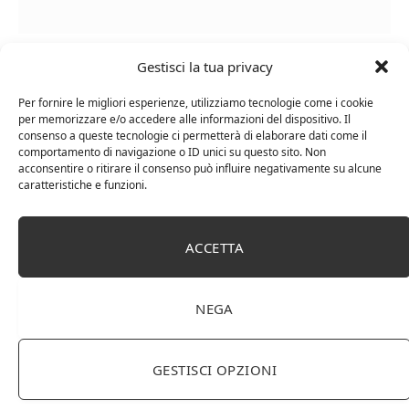
Le Casematte – Faro (box 6 x 0,75l) Mr. Vino Rosso
Gestisci la tua privacy
Per fornire le migliori esperienze, utilizziamo tecnologie come i cookie
per memorizzare e/o accedere alle informazioni del dispositivo. Il
consenso a queste tecnologie ci permetterà di elaborare dati come il
comportamento di navigazione o ID unici su questo sito. Non
acconsentire o ritirare il consenso può influire negativamente su alcune
PUBBLICITÀ
caratteristiche e funzioni.
Ti occupi della produzione e vendita di vini, spumanti,
liquori distillati?
ACCETTA
Hai un negozio specializzato nella vendita di questi
prodotti o prodotti per enologia, distillazione, birra?
Non hai un sito web o vuoi un restyling del tuo sito
NEGA
esistente?
Sei interessato a comparire in queste pagine?
Contattaci
,
sarai ricontattato al più presto.
GESTISCI OPZIONI