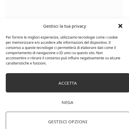
Gestisci la tua privacy
Le Casematte – Faro (box 6 x 0,75l) Mr. Vino Rosso
Per fornire le migliori esperienze, utilizziamo tecnologie come i cookie
per memorizzare e/o accedere alle informazioni del dispositivo. Il
consenso a queste tecnologie ci permetterà di elaborare dati come il
comportamento di navigazione o ID unici su questo sito. Non
acconsentire o ritirare il consenso può influire negativamente su alcune
caratteristiche e funzioni.
PUBBLICITÀ
Ti occupi della produzione e vendita di vini, spumanti,
ACCETTA
liquori distillati?
Hai un negozio specializzato nella vendita di questi
prodotti o prodotti per enologia, distillazione, birra?
NEGA
Non hai un sito web o vuoi un restyling del tuo sito
esistente?
Sei interessato a comparire in queste pagine?
Contattaci
,
GESTISCI OPZIONI
sarai ricontattato al più presto.