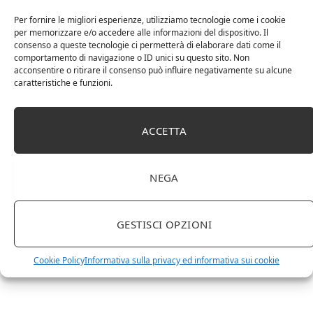
Per fornire le migliori esperienze, utilizziamo tecnologie come i cookie
Chanson Pere & Fils – Chassagne Montrachet
per memorizzare e/o accedere alle informazioni del dispositivo. Il
(box 3 x 0,75l) Mr. Vino bianco
consenso a queste tecnologie ci permetterà di elaborare dati come il
comportamento di navigazione o ID unici su questo sito. Non
acconsentire o ritirare il consenso può influire negativamente su alcune
caratteristiche e funzioni.
ACCETTA
NEGA
GESTISCI OPZIONI
Le Casematte – Faro (box 6 x 0,75l) Mr. Vino Rosso
Cookie Policy
Informativa sulla privacy ed informativa sui cookie