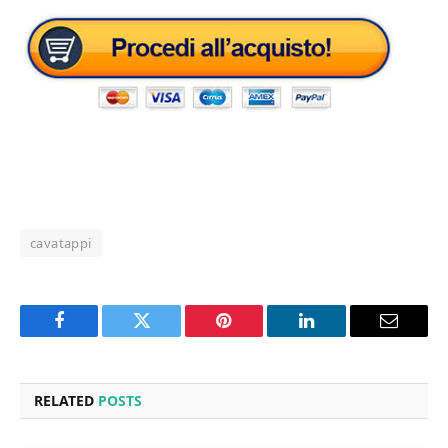
cavatappi
Facebook
Twitter
Pinterest
LinkedIn
Email
RELATED
POSTS