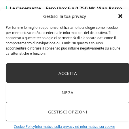
Le Casematte – Faro (box 6 x 0,75l) Mr. Vino Rosso
Gestisci la tua privacy
Per fornire le migliori esperienze, utilizziamo tecnologie come i cookie
per memorizzare e/o accedere alle informazioni del dispositivo. Il
consenso a queste tecnologie ci permetterà di elaborare dati come il
comportamento di navigazione o ID unici su questo sito. Non
PUBBLICITÀ
acconsentire o ritirare il consenso può influire negativamente su alcune
caratteristiche e funzioni.
Ti occupi della produzione e vendita di vini, spumanti,
liquori distillati?
ACCETTA
Hai un negozio specializzato nella vendita di questi
prodotti o prodotti per enologia, distillazione, birra?
Non hai un sito web o vuoi un restyling del tuo sito
NEGA
esistente?
Sei interessato a comparire in queste pagine?
Contattaci
,
sarai ricontattato al più presto.
GESTISCI OPZIONI
Cookie Policy
Informativa sulla privacy ed informativa sui cookie