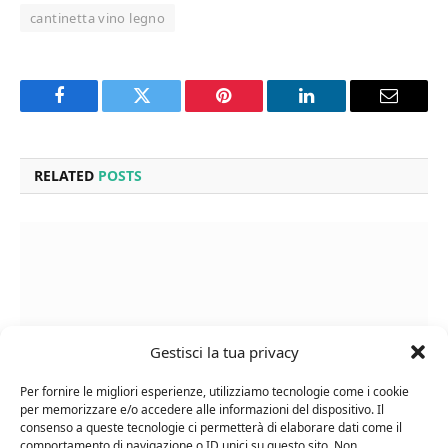
cantinetta vino legno
Facebook
Twitter
Pinterest
LinkedIn
Email
RELATED
POSTS
Gestisci la tua privacy
Per fornire le migliori esperienze, utilizziamo tecnologie come i cookie
per memorizzare e/o accedere alle informazioni del dispositivo. Il
consenso a queste tecnologie ci permetterà di elaborare dati come il
comportamento di navigazione o ID unici su questo sito. Non