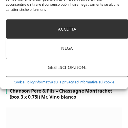
Cipriani Arrigo, Vino Rosso Veneto IGT 2015,
acconsentire o ritirare il consenso può influire negativamente su alcune
caratteristiche e funzioni.
Bottiglia Numerata, Produzione Limitata, 750 Ml
ACCETTA
NEGA
GESTISCI OPZIONI
Cookie Policy
Informativa sulla privacy ed informativa sui cookie
Chanson Pere & Fils – Chassagne Montrachet
(box 3 x 0,75l) Mr. Vino bianco