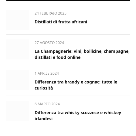
24 FEBBRAIO 2025
Distillati di frutta africani
27 AGOSTO 2024
La Champagnerie: vini, bollicine, champagne,
distillati e food online
1 APRILE 2024
Differenza tra brandy e cognac: tutte le
curiosità
6 MARZO 2024
Differenza tra whisky scozzese e whiskey
irlandesi