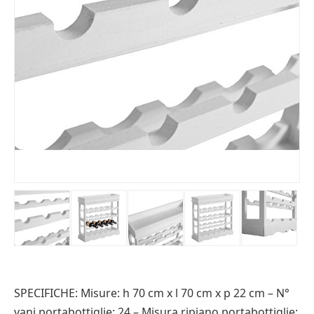
SPECIFICHE: Misure: h 70 cm x l 70 cm x p 22 cm – N°
vani portabottiglie: 24 – Misura ripiano portabottiglie: