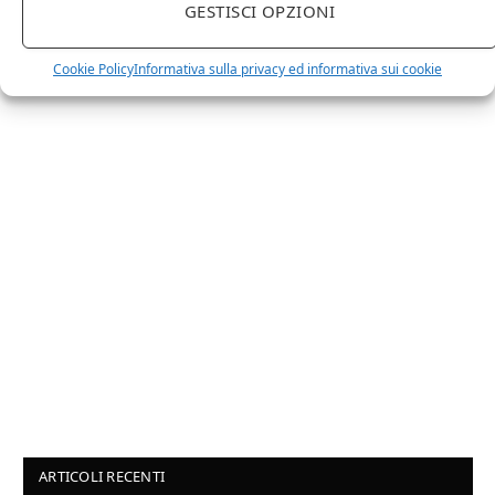
GESTISCI OPZIONI
esistente?
Sei interessato a comparire in queste pagine?
Contattaci
,
sarai ricontattato al più presto.
Cookie Policy
Informativa sulla privacy ed informativa sui cookie
ARTICOLI RECENTI