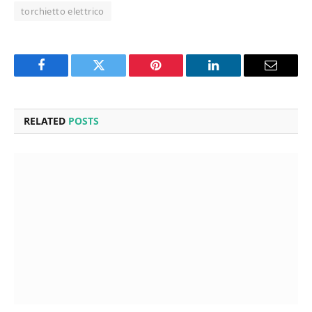
torchietto elettrico
Facebook
Twitter
Pinterest
LinkedIn
Email
RELATED
POSTS