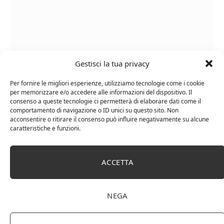
Gestisci la tua privacy
Per fornire le migliori esperienze, utilizziamo tecnologie come i cookie
Le Casematte – Faro (box 6 x 0,75l) Mr. Vino Rosso
per memorizzare e/o accedere alle informazioni del dispositivo. Il
consenso a queste tecnologie ci permetterà di elaborare dati come il
comportamento di navigazione o ID unici su questo sito. Non
acconsentire o ritirare il consenso può influire negativamente su alcune
caratteristiche e funzioni.
PUBBLICITÀ
ACCETTA
Ti occupi della produzione e vendita di vini, spumanti,
liquori distillati?
NEGA
Hai un negozio specializzato nella vendita di questi
prodotti o prodotti per enologia, distillazione, birra?
Non hai un sito web o vuoi un restyling del tuo sito