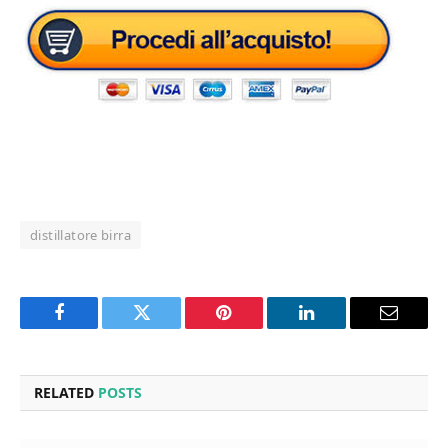
distillatore birra
Facebook
Twitter
Pinterest
LinkedIn
Email
RELATED
POSTS