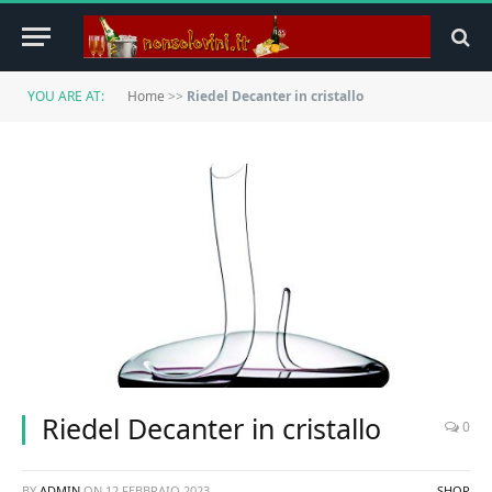
YOU ARE AT:
Home
>>
Riedel Decanter in cristallo
Riedel Decanter in cristallo
0
BY
ADMIN
ON
12 FEBBRAIO 2023
SHOP