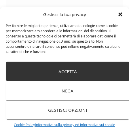
Gestisci la tua privacy
Per fornire le migliori esperienze, utilizziamo tecnologie come i cookie
per memorizzare e/o accedere alle informazioni del dispositivo. Il
consenso a queste tecnologie ci permetterà di elaborare dati come il
comportamento di navigazione o ID unici su questo sito. Non
Chanson Pere & Fils – Chassagne Montrachet
acconsentire o ritirare il consenso può influire negativamente su alcune
caratteristiche e funzioni.
(box 3 x 0,75l) Mr. Vino bianco
ACCETTA
NEGA
GESTISCI OPZIONI
Cookie Policy
Informativa sulla privacy ed informativa sui cookie