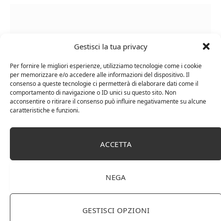
Gestisci la tua privacy
Per fornire le migliori esperienze, utilizziamo tecnologie come i cookie
per memorizzare e/o accedere alle informazioni del dispositivo. Il
consenso a queste tecnologie ci permetterà di elaborare dati come il
comportamento di navigazione o ID unici su questo sito. Non
acconsentire o ritirare il consenso può influire negativamente su alcune
caratteristiche e funzioni.
Chanson Pere & Fils – Chassagne Montrachet
(box 3 x 0,75l) Mr. Vino bianco
ACCETTA
NEGA
GESTISCI OPZIONI