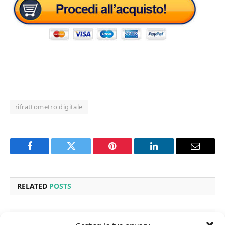
rifrattometro digitale
Facebook
Twitter
Pinterest
LinkedIn
Email
RELATED
POSTS