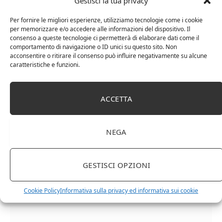
Gestisci la tua privacy
Per fornire le migliori esperienze, utilizziamo tecnologie come i cookie
per memorizzare e/o accedere alle informazioni del dispositivo. Il
consenso a queste tecnologie ci permetterà di elaborare dati come il
comportamento di navigazione o ID unici su questo sito. Non
acconsentire o ritirare il consenso può influire negativamente su alcune
caratteristiche e funzioni.
ACCETTA
Cipriani Arrigo, Vino Rosso Veneto IGT 2015,
Bottiglia Numerata, Produzione Limitata, 750 Ml
NEGA
GESTISCI OPZIONI
Cookie Policy
Informativa sulla privacy ed informativa sui cookie