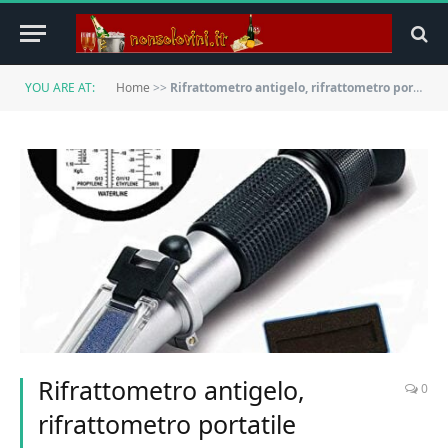
YOU ARE AT:
Home
>>
Rifrattometro antigelo, rifrattometro portatile GOCHANGE, per glicole, glicole propilenico, punto di congelamento dell’acqua di raffreddamento, lavacristallo, AdBlue, batteria
Rifrattometro antigelo,
0
rifrattometro portatile