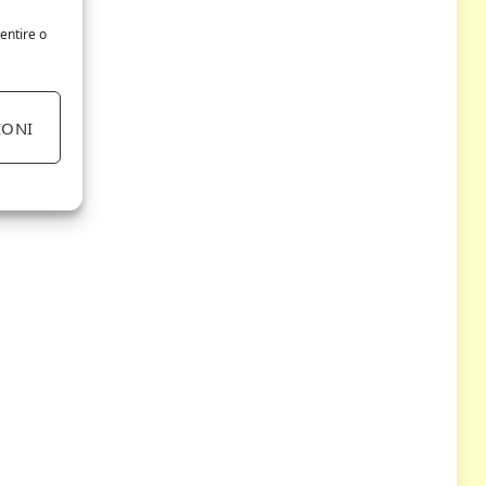
entire o
IONI