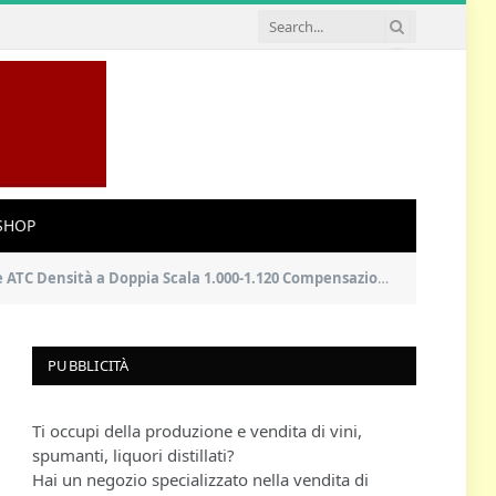
SHOP
Densità a Doppia Scala 1.000-1.120 Compensazione 0-32%
PUBBLICITÀ
Ti occupi della produzione e vendita di vini,
spumanti, liquori distillati?
Hai un negozio specializzato nella vendita di