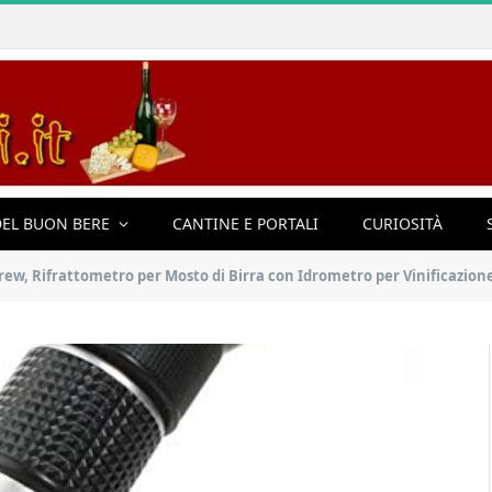
EL BUON BERE
CANTINE E PORTALI
CURIOSITÀ
, Rifrattometro per Mosto di Birra con Idrometro per Vinificazione ATC 