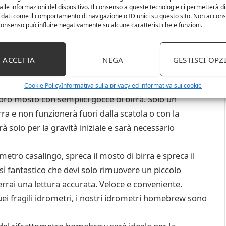
lle informazioni del dispositivo. Il consenso a queste tecnologie ci permetterà di
 dati come il comportamento di navigazione o ID unici su questo sito. Non accons
l consenso può influire negativamente su alcune caratteristiche e funzioni.
frattometro viene fornito con una doppia scala, SG e
 in condizioni di scarsa illuminazione, basta puntarla
e anche da leggere. Inoltre abbina accuratamente le
ACCETTA
NEGA
GESTISCI OPZ
arà perfetto per le letture dello zucchero del mosto
Cookie Policy
Informativa sulla privacy ed informativa sui cookie
l loro mosto con semplici gocce di birra. Solo un
a e non funzionerà fuori dalla scatola o con la
à solo per la gravità iniziale e sarà necessario
tometro casalingo, spreca il mosto di birra e spreca il
 fantastico che devi solo rimuovere un piccolo
rrai una lettura accurata. Veloce e conveniente.
uei fragili idrometri, i nostri idrometri homebrew sono