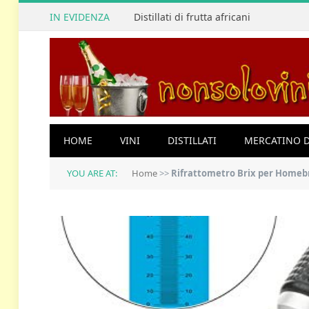
IN EVIDENZA
Distillati di frutta africani
HOME
VINI
DISTILLATI
MERCATINO D
YOU ARE AT:
Home
>>
Rifrattometro Brix per Homebrew