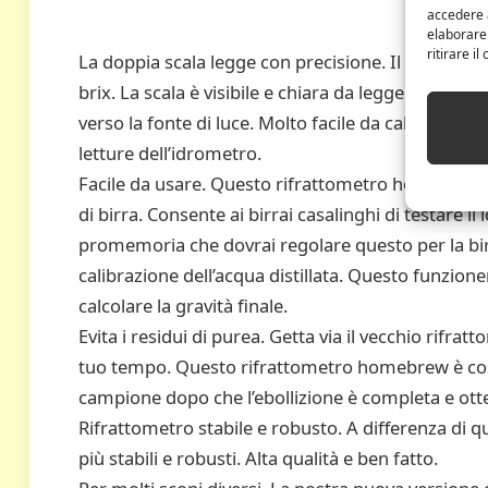
accedere a
elaborare
ritirare i
La doppia scala legge con precisione. Il nostro ri
brix. La scala è visibile e chiara da leggere anche
verso la fonte di luce. Molto facile da calibrare 
letture dell’idrometro.
Facile da usare. Questo rifrattometro homebrew s
di birra. Consente ai birrai casalinghi di testare i
promemoria che dovrai regolare questo per la birr
calibrazione dell’acqua distillata. Questo funzioner
calcolare la gravità finale.
Evita i residui di purea. Getta via il vecchio rifrat
tuo tempo. Questo rifrattometro homebrew è così
campione dopo che l’ebollizione è completa e otte
Rifrattometro stabile e robusto. A differenza di q
più stabili e robusti. Alta qualità e ben fatto.