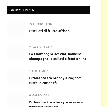
ARTICOLI RECENTI
24 FEBBRAIO 2025
Distillati di frutta africani
27 AGOSTO 2024
La Champagnerie: vini, bollicine,
champagne, distillati e food online
1 APRILE 2024
Differenza tra brandy e cognac:
tutte le curiosità
6 MARZO 2024
Differenza tra whisky scozzese e
whiskey irlandesi