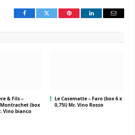
Facebook
Twitter
Pinterest
LinkedIn
Email
e & Fils –
Le Casematte – Faro (box 6 x
Montrachet (box
0,75l) Mr. Vino Rosso
r. Vino bianco