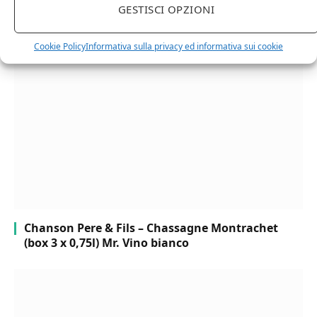
GESTISCI OPZIONI
Cipriani Arrigo, Vino Rosso Veneto IGT 2015,
Bottiglia Numerata, Produzione Limitata, 750 Ml
Cookie Policy
Informativa sulla privacy ed informativa sui cookie
Chanson Pere & Fils – Chassagne Montrachet
(box 3 x 0,75l) Mr. Vino bianco