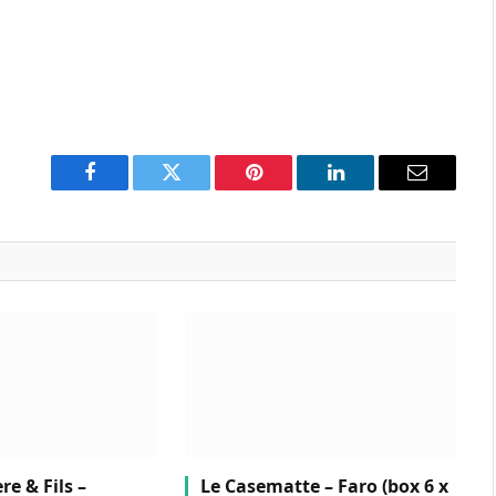
Facebook
Twitter
Pinterest
LinkedIn
Email
e & Fils –
Le Casematte – Faro (box 6 x