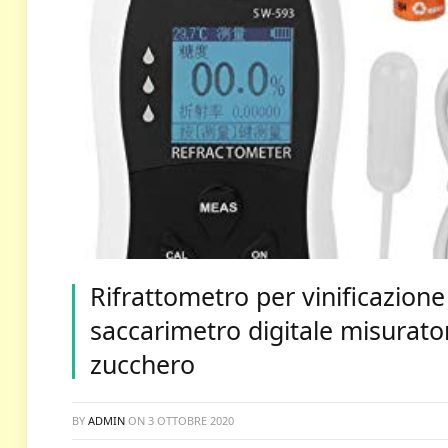
Rifrattometro per vinificazion
saccarimetro digitale misurato
zucchero
BY
ADMIN
ON
3 OTTOBRE 2020