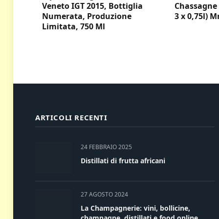
Veneto IGT 2015, Bottiglia
Chassagne 
Numerata, Produzione
3 x 0,75l) M
Limitata, 750 Ml
ARTICOLI RECENTI
24 FEBBRAIO 2025
Distillati di frutta africani
27 AGOSTO 2024
La Champagnerie: vini, bollicine,
champagne, distillati e food online