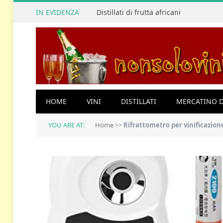
IN EVIDENZA
Distillati di frutta africani
HOME
VINI
DISTILLATI
MERCATINO D
YOU ARE AT:
Home
>>
Rifrattometro per vinificazion