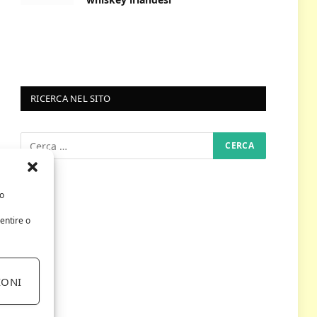
RICERCA NEL SITO
/o
entire o
IONI