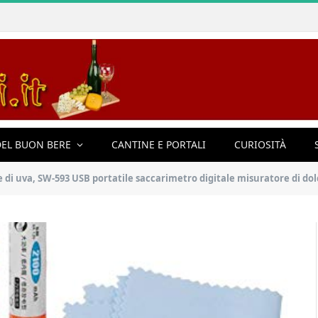
EL BUON BERE
CANTINE E PORTALI
CURIOSITÀ
e di uva, SW-593 USB portatile saccarimetro digitale misuratore di do