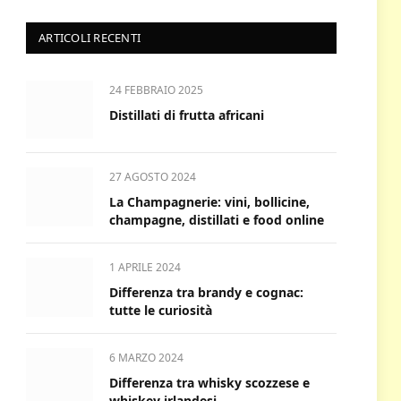
ARTICOLI RECENTI
24 FEBBRAIO 2025
Distillati di frutta africani
27 AGOSTO 2024
La Champagnerie: vini, bollicine,
champagne, distillati e food online
1 APRILE 2024
Differenza tra brandy e cognac:
tutte le curiosità
6 MARZO 2024
Differenza tra whisky scozzese e
whiskey irlandesi