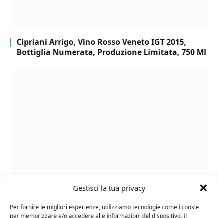
Cipriani Arrigo, Vino Rosso Veneto IGT 2015,
Bottiglia Numerata, Produzione Limitata, 750 Ml
Gestisci la tua privacy
Chanson Pere & Fils – Chassagne Montrachet
(box 3 x 0,75l) Mr. Vino bianco
Per fornire le migliori esperienze, utilizziamo tecnologie come i cookie
per memorizzare e/o accedere alle informazioni del dispositivo. Il