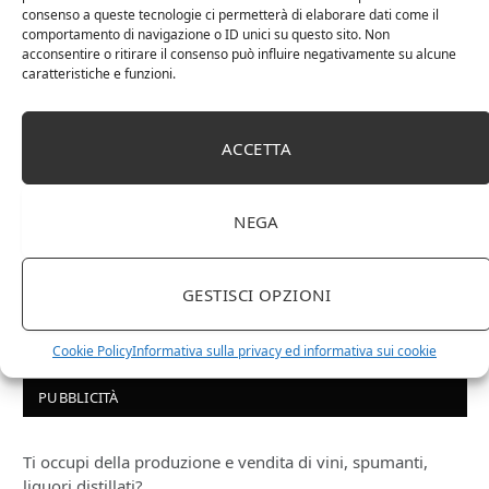
consenso a queste tecnologie ci permetterà di elaborare dati come il
comportamento di navigazione o ID unici su questo sito. Non
acconsentire o ritirare il consenso può influire negativamente su alcune
caratteristiche e funzioni.
ACCETTA
NEGA
Le Casematte – Faro (box 6 x 0,75l) Mr. Vino Rosso
GESTISCI OPZIONI
Cookie Policy
Informativa sulla privacy ed informativa sui cookie
PUBBLICITÀ
Ti occupi della produzione e vendita di vini, spumanti,
liquori distillati?