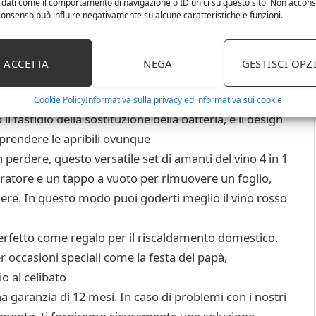
 dati come il comportamento di navigazione o ID unici su questo sito. Non accons
l consenso può influire negativamente su alcune caratteristiche e funzioni.
nta l’operazione più semplificata, aiutandoti a estrarre
sante “Giù” e “Su”. Questo fantastico apribottiglie
ACCETTA
NEGA
GESTISCI OPZ
il vino preferito
non ha bisogno di batterie, con un cavo USB puoi
Cookie Policy
Informativa sulla privacy ed informativa sui cookie
il fastidio della sostituzione della batteria, e il design
i prendere le apribili ovunque
n perdere, questo versatile set di amanti del vino 4 in 1
aeratore e un tappo a vuoto per rimuovere un foglio,
hiere. In questo modo puoi goderti meglio il vino rosso
 perfetto come regalo per il riscaldamento domestico.
per occasioni speciali come la festa del papà,
o al celibato
 garanzia di 12 mesi. In caso di problemi con i nostri