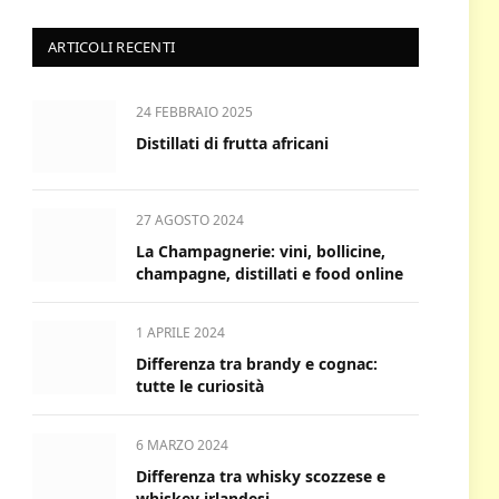
ARTICOLI RECENTI
24 FEBBRAIO 2025
Distillati di frutta africani
27 AGOSTO 2024
La Champagnerie: vini, bollicine,
champagne, distillati e food online
1 APRILE 2024
Differenza tra brandy e cognac:
tutte le curiosità
6 MARZO 2024
Differenza tra whisky scozzese e
whiskey irlandesi