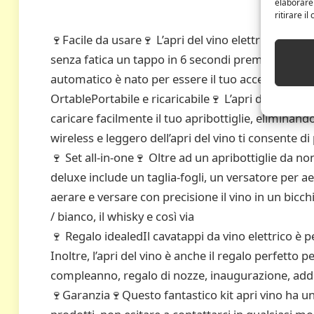
elaborare
ritirare i
🍷Facile da usare🍷 L’apri del vino elettrico prese
senza fatica un tappo in 6 secondi premendo il pul
automatico è nato per essere il tuo accessorio per 
OrtablePortabile e ricaricabile🍷 L’apri del vino 
caricare facilmente il tuo apribottiglie, eliminando 
wireless e leggero dell’apri del vino ti consente d
🍷 Set all-in-one🍷 Oltre ad un apribottiglie da no
deluxe include un taglia-fogli, un versatore per 
aerare e versare con precisione il vino in un bicc
/ bianco, il whisky e così via
🍷 Regalo idealedIl cavatappi da vino elettrico è
Inoltre, l’apri del vino è anche il regalo perfetto 
compleanno, regalo di nozze, inaugurazione, addi
🍷Garanzia🍷Questo fantastico kit apri vino ha una