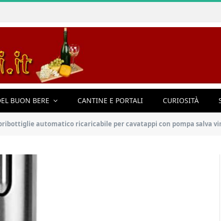
EL BUON BERE
CANTINE E PORTALI
CURIOSITÀ
apribottiglie automatico ricaricabile per cavatappi con pompa salva vi