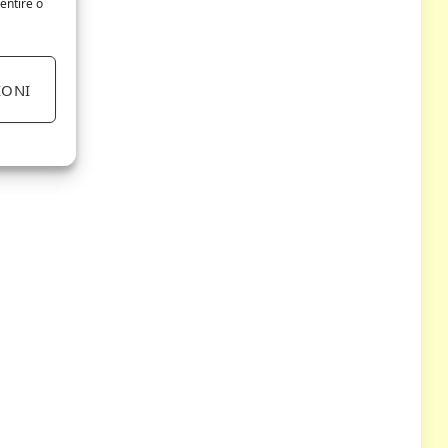
entire o
IONI