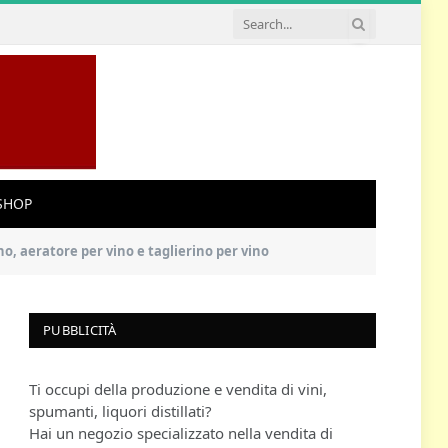
SHOP
no, aeratore per vino e taglierino per vino
PUBBLICITÀ
Ti occupi della produzione e vendita di vini,
spumanti, liquori distillati?
Hai un negozio specializzato nella vendita di