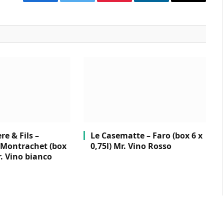
Facebook
Twitter
Pinterest
LinkedIn
Email
e & Fils –
Le Casematte – Faro (box 6 x
Montrachet (box
0,75l) Mr. Vino Rosso
r. Vino bianco