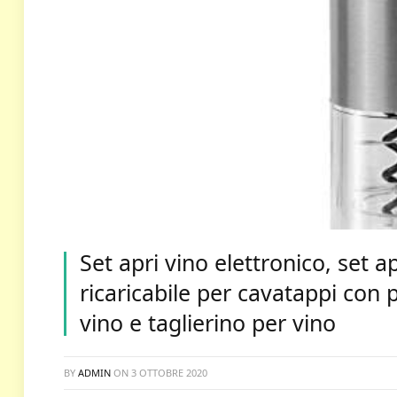
Set apri vino elettronico, set a
ricaricabile per cavatappi con
vino e taglierino per vino
BY
ADMIN
ON
3 OTTOBRE 2020