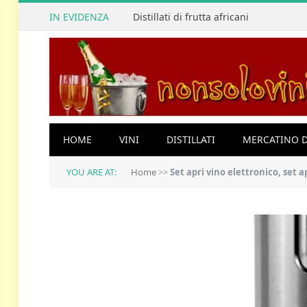
IN EVIDENZA
Distillati di frutta africani
HOME
VINI
DISTILLATI
MERCATINO D
YOU ARE AT:
Home
>>
Set apri vino elettronico, set 