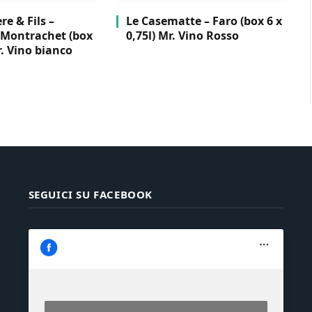
e & Fils –
Le Casematte – Faro (box 6 x
Montrachet (box
0,75l) Mr. Vino Rosso
r. Vino bianco
SEGUICI SU FACEBOOK