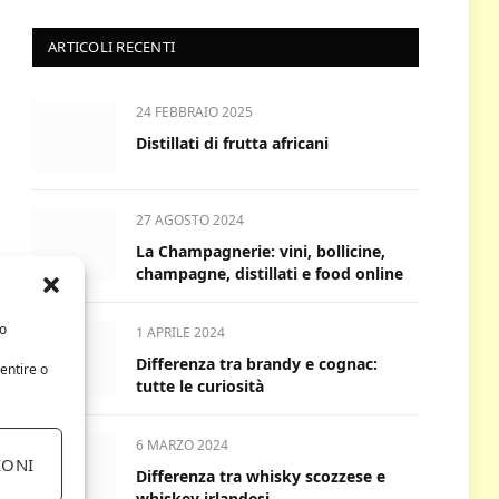
ARTICOLI RECENTI
24 FEBBRAIO 2025
Distillati di frutta africani
27 AGOSTO 2024
La Champagnerie: vini, bollicine,
champagne, distillati e food online
/o
1 APRILE 2024
Differenza tra brandy e cognac:
entire o
tutte le curiosità
6 MARZO 2024
IONI
Differenza tra whisky scozzese e
whiskey irlandesi