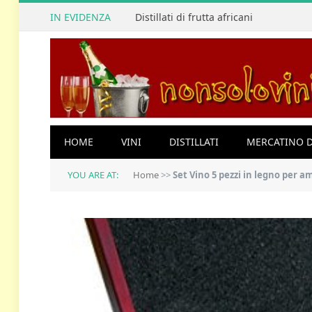
IN EVIDENZA
Distillati di frutta africani
HOME
VINI
DISTILLATI
MERCATINO D
YOU ARE AT:
Home
>>
Set Vino 5 pezzi in legno per 