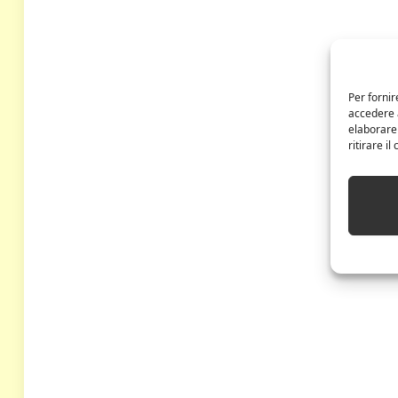
Per fornir
accedere a
elaborare
ritirare i