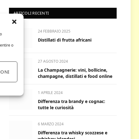
ARTICOLI RECENTI
24 FEBBRAIO 2025
/o
Distillati di frutta africani
entire o
27 AGOSTO 2024
La Champagnerie: vini, bollicine,
IONI
champagne, distillati e food online
1 APRILE 2024
Differenza tra brandy e cognac:
tutte le curiosità
6 MARZO 2024
Differenza tra whisky scozzese e
whiskey irlandesi