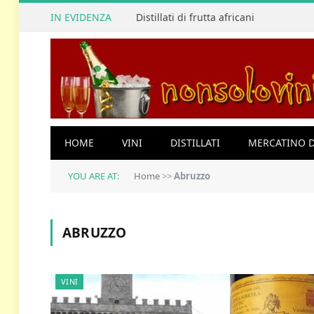
IN EVIDENZA
Distillati di frutta africani
HOME
VINI
DISTILLATI
MERCATINO D
YOU ARE AT:
Home
>>
Abruzzo
ABRUZZO
VINI