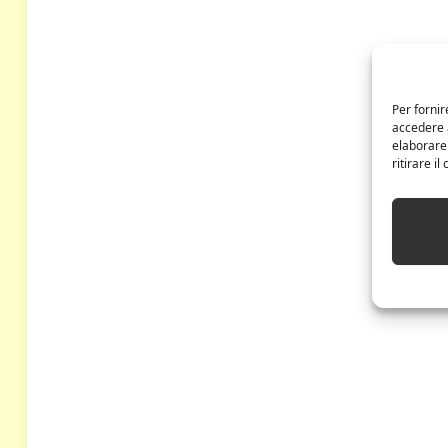
Per fornir
accedere a
elaborare
ritirare i