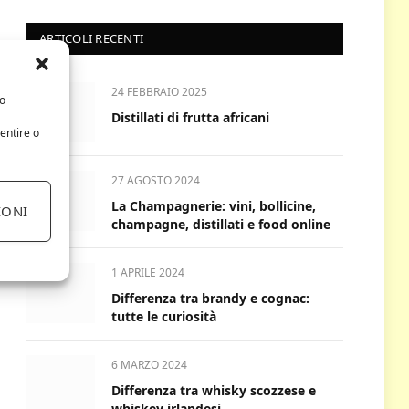
ARTICOLI RECENTI
24 FEBBRAIO 2025
/o
Distillati di frutta africani
entire o
27 AGOSTO 2024
La Champagnerie: vini, bollicine,
IONI
champagne, distillati e food online
1 APRILE 2024
Differenza tra brandy e cognac:
tutte le curiosità
6 MARZO 2024
Differenza tra whisky scozzese e
whiskey irlandesi