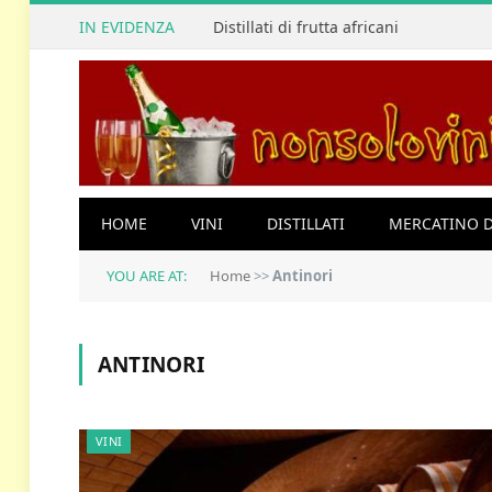
IN EVIDENZA
Distillati di frutta africani
HOME
VINI
DISTILLATI
MERCATINO D
YOU ARE AT:
Home
>>
Antinori
ANTINORI
VINI