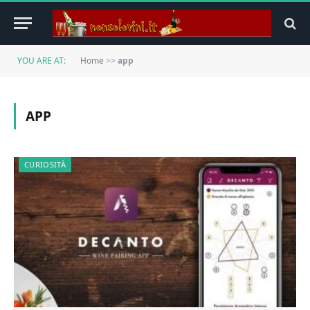
YOU ARE AT:
Home
>>
app
APP
CURIOSITÀ