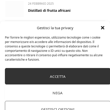
24 FEBBRAIO 2025
Distillati di frutta africani
Gestisci la tua privacy
27 AGOSTO 2024
La Champagnerie: vini, bollicine, champagne,
Per fornire le migliori esperienze, utilizziamo tecnologie come i cookie
distillati e food online
per memorizzare e/o accedere alle informazioni del dispositivo. Il
consenso a queste tecnologie ci permetterà di elaborare dati come il
comportamento di navigazione o ID unici su questo sito. Non
1 APRILE 2024
acconsentire o ritirare il consenso può influire negativamente su alcune
Differenza tra brandy e cognac: tutte le
caratteristiche e funzioni.
curiosità
ACCETTA
6 MARZO 2024
Differenza tra whisky scozzese e whiskey
irlandesi
NEGA
GESTISCI OPZIONI