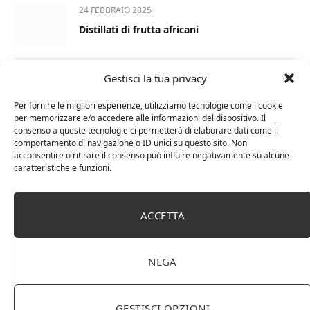
24 FEBBRAIO 2025
Distillati di frutta africani
Gestisci la tua privacy
27 AGOSTO 2024
La Champagnerie: vini, bollicine, champagne,
Per fornire le migliori esperienze, utilizziamo tecnologie come i cookie
distillati e food online
per memorizzare e/o accedere alle informazioni del dispositivo. Il
consenso a queste tecnologie ci permetterà di elaborare dati come il
comportamento di navigazione o ID unici su questo sito. Non
1 APRILE 2024
acconsentire o ritirare il consenso può influire negativamente su alcune
Differenza tra brandy e cognac: tutte le
caratteristiche e funzioni.
curiosità
ACCETTA
6 MARZO 2024
Differenza tra whisky scozzese e whiskey
irlandesi
NEGA
GESTISCI OPZIONI