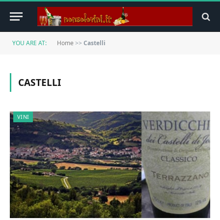
YOU ARE AT:
Home
>>
Castelli
CASTELLI
VINI