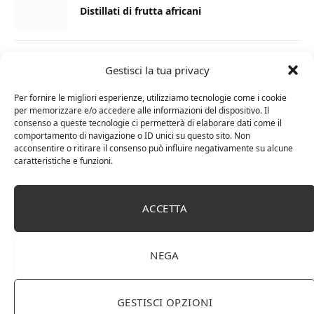
Distillati di frutta africani
27 AGOSTO 2024
Gestisci la tua privacy
La Champagnerie: vini, bollicine, champagne,
distillati e food online
Per fornire le migliori esperienze, utilizziamo tecnologie come i cookie
per memorizzare e/o accedere alle informazioni del dispositivo. Il
consenso a queste tecnologie ci permetterà di elaborare dati come il
1 APRILE 2024
comportamento di navigazione o ID unici su questo sito. Non
acconsentire o ritirare il consenso può influire negativamente su alcune
Differenza tra brandy e cognac: tutte le
caratteristiche e funzioni.
curiosità
6 MARZO 2024
ACCETTA
Differenza tra whisky scozzese e whiskey
irlandesi
NEGA
GESTISCI OPZIONI