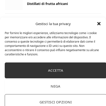
Distillati di frutta africani
27 AGOSTO 2024
Gestisci la tua privacy
La Champagnerie: vini, bollicine, champagne,
distillati e food online
Per fornire le migliori esperienze, utilizziamo tecnologie come i cookie
per memorizzare e/o accedere alle informazioni del dispositivo. Il
consenso a queste tecnologie ci permetterà di elaborare dati come il
1 APRILE 2024
comportamento di navigazione o ID unici su questo sito. Non
acconsentire o ritirare il consenso può influire negativamente su alcune
Differenza tra brandy e cognac: tutte le
caratteristiche e funzioni.
curiosità
6 MARZO 2024
ACCETTA
Differenza tra whisky scozzese e whiskey
irlandesi
NEGA
GESTISCI OPZIONI