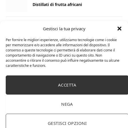
Distillati di frutta africani
27 AGOSTO 2024
Gestisci la tua privacy
La Champagnerie: vini, bollicine, champagne,
distillati e food online
Per fornire le migliori esperienze, utilizziamo tecnologie come i cookie
per memorizzare e/o accedere alle informazioni del dispositivo. Il
consenso a queste tecnologie ci permetterà di elaborare dati come il
1 APRILE 2024
comportamento di navigazione o ID unici su questo sito. Non
acconsentire o ritirare il consenso può influire negativamente su alcune
Differenza tra brandy e cognac: tutte le
caratteristiche e funzioni.
curiosità
6 MARZO 2024
ACCETTA
Differenza tra whisky scozzese e whiskey
irlandesi
NEGA
GESTISCI OPZIONI