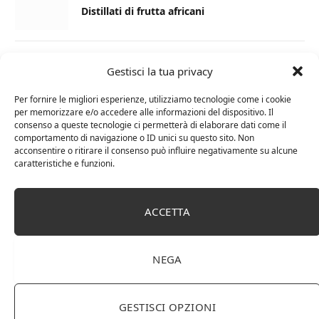
Distillati di frutta africani
27 AGOSTO 2024
Gestisci la tua privacy
La Champagnerie: vini, bollicine, champagne,
distillati e food online
Per fornire le migliori esperienze, utilizziamo tecnologie come i cookie
per memorizzare e/o accedere alle informazioni del dispositivo. Il
consenso a queste tecnologie ci permetterà di elaborare dati come il
1 APRILE 2024
comportamento di navigazione o ID unici su questo sito. Non
acconsentire o ritirare il consenso può influire negativamente su alcune
Differenza tra brandy e cognac: tutte le
caratteristiche e funzioni.
curiosità
6 MARZO 2024
ACCETTA
Differenza tra whisky scozzese e whiskey
irlandesi
NEGA
GESTISCI OPZIONI