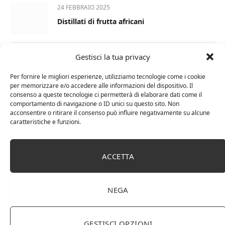
24 FEBBRAIO 2025
Distillati di frutta africani
Gestisci la tua privacy
27 AGOSTO 2024
La Champagnerie: vini, bollicine, champagne,
Per fornire le migliori esperienze, utilizziamo tecnologie come i cookie
distillati e food online
per memorizzare e/o accedere alle informazioni del dispositivo. Il
consenso a queste tecnologie ci permetterà di elaborare dati come il
comportamento di navigazione o ID unici su questo sito. Non
1 APRILE 2024
acconsentire o ritirare il consenso può influire negativamente su alcune
Differenza tra brandy e cognac: tutte le
caratteristiche e funzioni.
curiosità
ACCETTA
6 MARZO 2024
Differenza tra whisky scozzese e whiskey
irlandesi
NEGA
GESTISCI OPZIONI