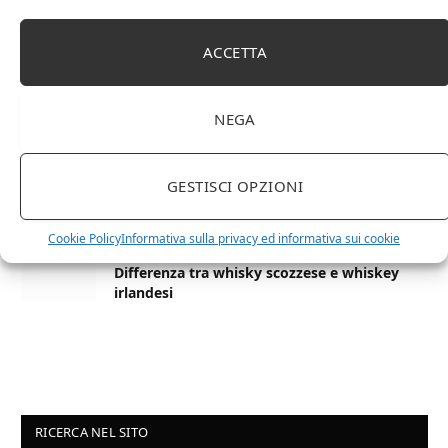
27 AGOSTO 2024
ACCETTA
La Champagnerie: vini, bollicine, champagne,
distillati e food online
NEGA
1 APRILE 2024
Differenza tra brandy e cognac: tutte le
GESTISCI OPZIONI
curiosità
Cookie Policy
Informativa sulla privacy ed informativa sui cookie
6 MARZO 2024
Differenza tra whisky scozzese e whiskey
irlandesi
RICERCA NEL SITO