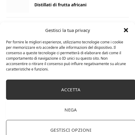
Distillati di frutta africani
27 AGOSTO 2024
Gestisci la tua privacy
La Champagnerie: vini, bollicine, champagne,
distillati e food online
Per fornire le migliori esperienze, utilizziamo tecnologie come i cookie
per memorizzare e/o accedere alle informazioni del dispositivo. Il
consenso a queste tecnologie ci permetterà di elaborare dati come il
1 APRILE 2024
comportamento di navigazione o ID unici su questo sito. Non
acconsentire o ritirare il consenso può influire negativamente su alcune
Differenza tra brandy e cognac: tutte le
caratteristiche e funzioni.
curiosità
6 MARZO 2024
ACCETTA
Differenza tra whisky scozzese e whiskey
irlandesi
NEGA
GESTISCI OPZIONI