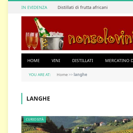
IN EVIDENZA
Distillati di frutta africani
HOME
VINI
DISTILLATI
MERCATINO D
YOU ARE AT:
Home
>>
langhe
LANGHE
CURIOSITÀ