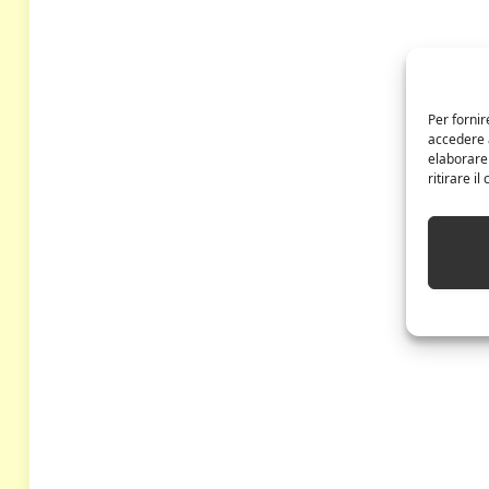
Per fornir
accedere a
elaborare
ritirare i