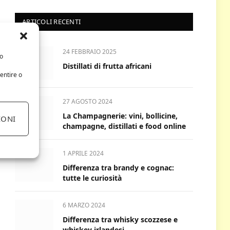
ARTICOLI RECENTI
24 FEBBRAIO 2025
/o
Distillati di frutta africani
entire o
27 AGOSTO 2024
La Champagnerie: vini, bollicine,
IONI
champagne, distillati e food online
1 APRILE 2024
Differenza tra brandy e cognac:
tutte le curiosità
6 MARZO 2024
Differenza tra whisky scozzese e
whiskey irlandesi