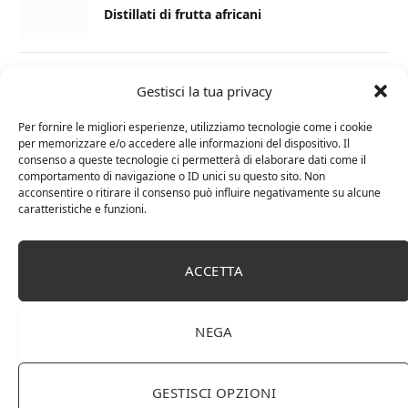
Distillati di frutta africani
27 AGOSTO 2024
Gestisci la tua privacy
La Champagnerie: vini, bollicine, champagne,
distillati e food online
Per fornire le migliori esperienze, utilizziamo tecnologie come i cookie
per memorizzare e/o accedere alle informazioni del dispositivo. Il
consenso a queste tecnologie ci permetterà di elaborare dati come il
1 APRILE 2024
comportamento di navigazione o ID unici su questo sito. Non
acconsentire o ritirare il consenso può influire negativamente su alcune
Differenza tra brandy e cognac: tutte le
caratteristiche e funzioni.
curiosità
6 MARZO 2024
ACCETTA
Differenza tra whisky scozzese e whiskey
irlandesi
NEGA
GESTISCI OPZIONI