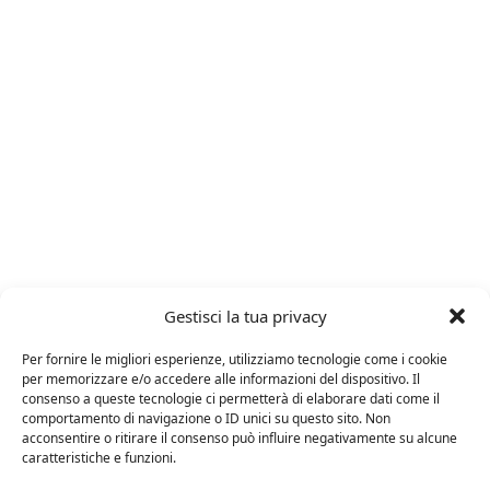
Gestisci la tua privacy
ARTICOLI RECENTI
Per fornire le migliori esperienze, utilizziamo tecnologie come i cookie
per memorizzare e/o accedere alle informazioni del dispositivo. Il
consenso a queste tecnologie ci permetterà di elaborare dati come il
24 FEBBRAIO 2025
comportamento di navigazione o ID unici su questo sito. Non
Distillati di frutta africani
acconsentire o ritirare il consenso può influire negativamente su alcune
caratteristiche e funzioni.